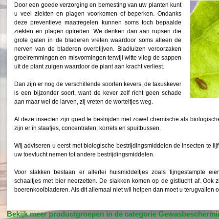
Door een goede verzorging en bemesting van uw planten kunt
u veel ziekten en plagen voorkomen of beperken. Ondanks
deze preventieve maatregelen kunnen soms toch bepaalde
ziekten en plagen optreden. We denken dan aan rupsen die
grote gaten in de bladeren vreten waardoor soms alleen de
nerven van de bladeren overblijven. Bladluizen veroorzaken
groeiremmingen en misvormingen terwijl witte vlieg de sappen
uit de plant zuigen waardoor de plant aan kracht verliest.
Dan zijn er nog de verschillende soorten kevers, de taxuskever
is een bijzonder soort, want de kever zelf richt geen schade
aan maar wel de larven, zij vreten de worteltjes weg.
Al deze insecten zijn goed te bestrijden met zowel chemische als biologisc
zijn er in staafjes, concentraten, korrels en spuitbussen.
Wij adviseren u eerst met biologische bestrijdingsmiddelen de insecten te lijf 
uw toevlucht nemen tot andere bestrijdingsmiddelen.
Voor slakken bestaan er allerlei huismiddeltjes zoals fijngestampte e
schaaltjes met bier neerzetten. De slakken komen op de gistlucht af. Ook z
boerenkoolbladeren. Als dit allemaal niet wil helpen dan moet u terugvallen 
Bekijk meer productgroepen in de categorie Gewasbeschermi