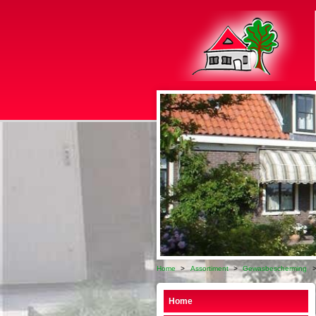
Home
>
Assortiment
>
Gewasbescherming
Home