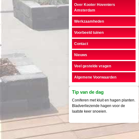
Over Kooter Hoveniers
Amsterdam
Werkzaamheden
Voorbeeld tuinen
Contact
Nieuws
Veel gestelde vragen
Algemene Voorwaarden
Tip van de dag
Coniferen met kluit en hagen planten.
Bladverliezende hagen voor de
laatste keer snoeien.