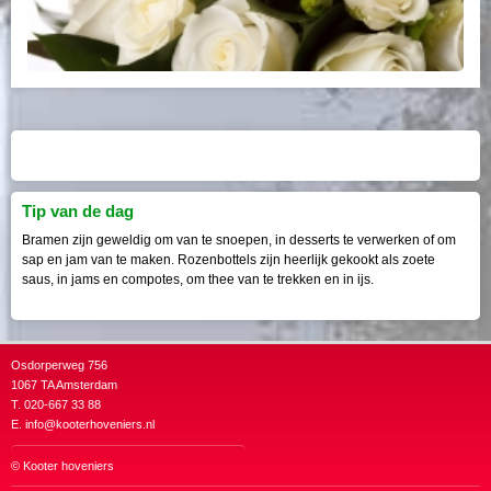
Tip van de dag
Bramen zijn geweldig om van te snoepen, in desserts te verwerken of om
sap en jam van te maken. Rozenbottels zijn heerlijk gekookt als zoete
saus, in jams en compotes, om thee van te trekken en in ijs.
Osdorperweg 756
1067 TA Amsterdam
T. 020-667 33 88
E.
info@kooterhoveniers.nl
©
Kooter hoveniers