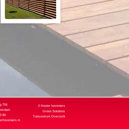
g 756
©
Kooter hoveniers
sterdam
Green Solutions
3 88
Tuincentrum Overzicht
erhoveniers.nl