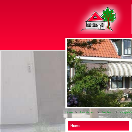
Home
>
Assortiment
>
Tuinhout
>
Pergola's
Home