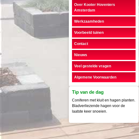
Over Kooter Hoveniers
Amsterdam
Werkzaamheden
Voorbeeld tuinen
Contact
Nieuws
Veel gestelde vragen
Algemene Voorwaarden
Tip van de dag
Coniferen met kluit en hagen planten.
Bladverliezende hagen voor de
laatste keer snoeien.