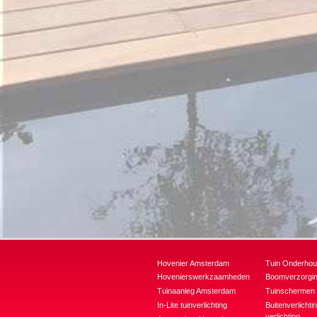
Hovenier Amsterdam
Tuin Onderho
Hovenierswerkzaamheden
Boomverzorgi
Tuinaanleg Amsterdam
Tuinschermen 
In-Lite tuinverlichting
Buitenverlicht
verlichting