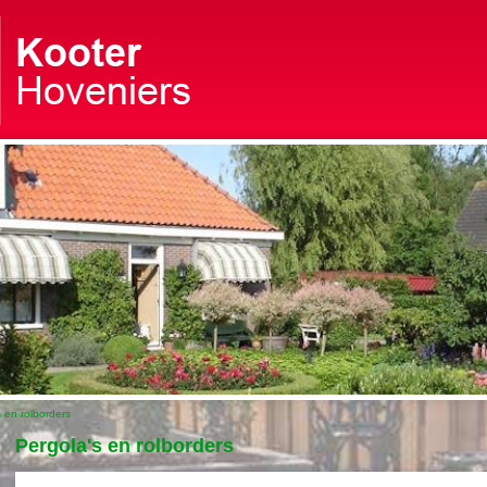
 en rolborders
Pergola's en rolborders