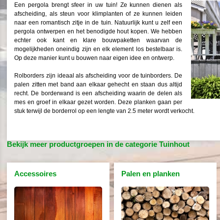
Een pergola brengt sfeer in uw tuin! Ze kunnen dienen als
afscheiding, als steun voor klimplanten of ze kunnen leiden
naar een romantisch zitje in de tuin. Natuurlijk kunt u zelf een
pergola ontwerpen en het benodigde hout kopen. We hebben
echter ook kant en klare bouwpaketten waarvan de
mogelijkheden oneindig zijn en elk element los bestelbaar is.
Op deze manier kunt u bouwen naar eigen idee en ontwerp.
Rolborders zijn ideaal als afscheiding voor de tuinborders. De
palen zitten met band aan elkaar gehecht en staan dus altijd
recht. De borderwand is een afscheiding waarin de delen als
mes en groef in elkaar gezet worden. Deze planken gaan per
stuk terwijl de borderrol op een lengte van 2.5 meter wordt verkocht.
Bekijk meer productgroepen in de categorie Tuinhout
Accessoires
Palen en planken