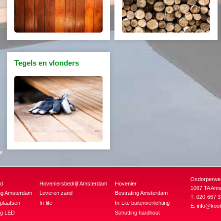
Tegels en vlonders
Osdorperwe
ud
Hoveniersbedrijf Amsterdam
Hovenier
1067 TA Am
ng Amsterdam
Leveren zand
Bestrating Amsterdam
T. 020-667 3
plaatsen
In-lite
In-Lite buitenverlichting
E.
info@koot
ing LED
Schutting hardhout