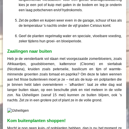
kies je een pot of kuip met gaten in de bodem en leg je onderin
een laag potscherven en/of hydrokorrels.
Zet de potten en kuipen weer even in de garage, schuur of kas als
de temperatuur 's nachts onder de vijf graden Celsius komt.
Geef de planten regelmatig water en speciale, vloeibare voeding,
zeker tijdens hun groei- en bloeiperiode.
Zaailingen naar buiten
Heb je de vensterbank vol staan met voorgezaaide zomerbloeiers, zoals
Afrikaantjes, goudsbloemen, kattensnor (Cleome) en siertabak
(Nicotiana), kruiden zoals peterselie, basilicum en tijm of warmte-
minnende groenten zoals tomaat en paprika? Om deze te laten wennen
aan het frisse buitenleven moet je ze – net als de kuip- en potplanten die
je binnen hebt laten overwinteren – ‘afharden’: laat ze elke dag wat
langer buiten staan, op een beschutte plek en niet meteen in de volle
zon. Na IJsheiligen (vanaf 15 mei) kunnen ze buiten blijven, ook ’s
nachts. Zet ze in een grotere pot of plant ze in de volle grond.
Kom buitenplanten shoppen!
Mocht je nog geen kuip- of potplanten hebben, dan is nu het moment ze