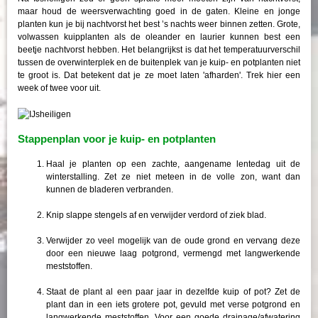
maar houd de weersverwachting goed in de gaten. Kleine en jonge
planten kun je bij nachtvorst het best ’s nachts weer binnen zetten. Grote,
volwassen kuipplanten als de oleander en laurier kunnen best een
beetje nachtvorst hebben. Het belangrijkst is dat het temperatuurverschil
tussen de overwinterplek en de buitenplek van je kuip- en potplanten niet
te groot is. Dat betekent dat je ze moet laten 'afharden'. Trek hier een
week of twee voor uit.
Stappenplan voor je kuip- en potplanten
Haal je planten op een zachte, aangename lentedag uit de
winterstalling. Zet ze niet meteen in de volle zon, want dan
kunnen de bladeren verbranden.
Knip slappe stengels af en verwijder verdord of ziek blad.
Verwijder zo veel mogelijk van de oude grond en vervang deze
door een nieuwe laag potgrond, vermengd met langwerkende
meststoffen.
Staat de plant al een paar jaar in dezelfde kuip of pot? Zet de
plant dan in een iets grotere pot, gevuld met verse potgrond en
langwerkende meststoffen. Voor een goede drainage/afwatering