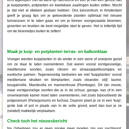
je kuipplanten, potplanten en kwetsbare zaailingen buiten zetten. Mocht
je dat niet al stiekem gedaan hebben. Ons tuincentrum in Amsterdam
geeft je graag tips om je gekoesterde planten optimaal het nieuwe
tuinseizoen in te laten gaan en om je binnen voorgezaaide bloemen,
groenten en kruiden de best mogelijke start te geven. Het is letterlijk tijd
om de bloemetjes buiten te zetten!
Maak je kuip- en potplanten terras- en balkonklaar
Vroeger werden kuipplanten in de winter in een serre of oranjerie gezet
om ze daar te laten overwinteren. Dat waren vooral vorstgevoelige,
mediterrane soorten, zoals citroen- en sinaasappelboompjes en
exotische palmen. Tegenwoordig bedoelen we met 'kuipplanten' vooral
mediterrane struiken en klimplanten, zoals oleander, olijf, laurier,
bougainville, Mandevilla en mannentrouw (Plumbago). Dit zijn mooie,
maar vorstgevoelige soorten die je in de schuur, garage, kas of in een
onverwarmde kamer moet laten overwinteren, net zoals bijvoorbeeld de
potgeranium (Pelargonium) en fuchsia. Daarom plant je ze in een 'kuip',
grote bak of pot in plaats van in de volle grond, want dan kun je ze
(relatief) makkelijk verplaatsen.
Check toch het nieuwsbericht
Na IJsheiligen zou er geen sprake meer moeten zijn van nachtvorst,