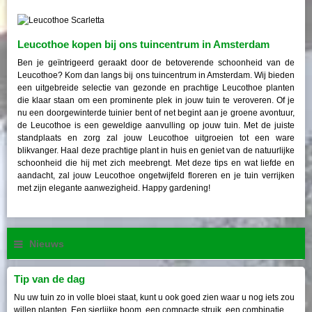
Leucothoe kopen bij ons tuincentrum in Amsterdam
Ben je geïntrigeerd geraakt door de betoverende schoonheid van de
Leucothoe? Kom dan langs bij ons tuincentrum in Amsterdam. Wij bieden
een uitgebreide selectie van gezonde en prachtige Leucothoe planten
die klaar staan om een prominente plek in jouw tuin te veroveren. Of je
nu een doorgewinterde tuinier bent of net begint aan je groene avontuur,
de Leucothoe is een geweldige aanvulling op jouw tuin. Met de juiste
standplaats en zorg zal jouw Leucothoe uitgroeien tot een ware
blikvanger. Haal deze prachtige plant in huis en geniet van de natuurlijke
schoonheid die hij met zich meebrengt. Met deze tips en wat liefde en
aandacht, zal jouw Leucothoe ongetwijfeld floreren en je tuin verrijken
met zijn elegante aanwezigheid. Happy gardening!
Nieuws
Tip van de dag
Nu uw tuin zo in volle bloei staat, kunt u ook goed zien waar u nog iets zou
willen planten. Een sierlijke boom, een compacte struik, een combinatie