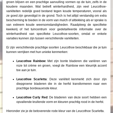
groen blijven en een prachtige aanvulling vormen op de tuin, zelfs in de
koudere maanden. Wat betreft winterhardheid, zijn veel Leucothoe-
variëteiten redelijk goed bestand tegen koude temperaturen, vooral als
ze goed zijn gevestigd in de grond. Toch is het altijd verstandig om extra
bescherming te bieden in de vorm van mulch of afdekking als er sprake is
van extreem koude weersomstandigheden. Raadpleeg de specifieke
kwekerij of het tuincentrum voor gedetailleerde informatie over de
winterhardheid van specifieke Leucothoe-soorten, omdat er enkele
variaties kunnen zijn tussen verschillende variëteiten.
Er zijn verschillende prachtige soorten Leucothoe beschikbaar die je tuin
kunnen verrijken met hun unieke kenmerken:
Leucothoe Rainbow
: Met zijn bonte bladeren die variëren van
roze tot crème en groen, voegt de Rainbow een kleurrijk accent
toe aan je tuin.
Leucothoe Scarletta
: Deze variëteit kenmerkt zich door zijn
diepgroene bladeren die in de herfst transformeren naar een
prachtige bordeauxrode kleur.
Leucothoe Curly Red
: De bladeren van deze soort hebben een
opvallende krullende vorm en kleuren prachtig rood in de herfst.
Hieronder zie je de betoverende rode kleur van de Leucothoe Scarletta.