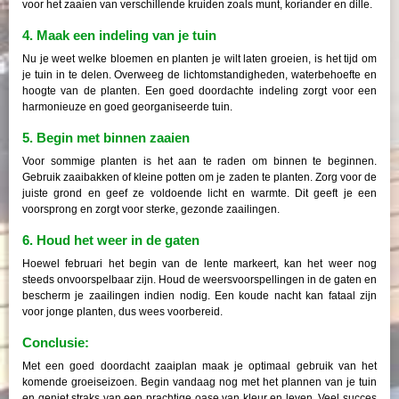
voor het zaaien van verschillende kruiden zoals munt, koriander en dille.
4. Maak een indeling van je tuin
Nu je weet welke bloemen en planten je wilt laten groeien, is het tijd om
je tuin in te delen. Overweeg de lichtomstandigheden, waterbehoefte en
hoogte van de planten. Een goed doordachte indeling zorgt voor een
harmonieuze en goed georganiseerde tuin.
5. Begin met binnen zaaien
Voor sommige planten is het aan te raden om binnen te beginnen.
Gebruik zaaibakken of kleine potten om je zaden te planten. Zorg voor de
juiste grond en geef ze voldoende licht en warmte. Dit geeft je een
voorsprong en zorgt voor sterke, gezonde zaailingen.
6. Houd het weer in de gaten
Hoewel februari het begin van de lente markeert, kan het weer nog
steeds onvoorspelbaar zijn. Houd de weersvoorspellingen in de gaten en
bescherm je zaailingen indien nodig. Een koude nacht kan fataal zijn
voor jonge planten, dus wees voorbereid.
Conclusie:
Met een goed doordacht zaaiplan maak je optimaal gebruik van het
komende groeiseizoen. Begin vandaag nog met het plannen van je tuin
en geniet straks van een prachtige oase van kleur en leven. Veel succes