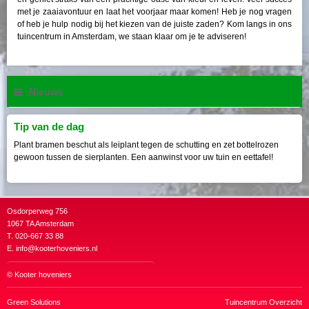
met je zaaiavontuur en laat het voorjaar maar komen! Heb je nog vragen
of heb je hulp nodig bij het kiezen van de juiste zaden? Kom langs in ons
tuincentrum in Amsterdam, we staan klaar om je te adviseren!
Nieuws
Tip van de dag
Plant bramen beschut als leiplant tegen de schutting en zet bottelrozen
gewoon tussen de sierplanten. Een aanwinst voor uw tuin en eettafel!
Osdorperweg 756
1067 TA Amsterdam
T. 020-667 33 88
E.
info@kooterhoveniers.nl
©
Kooter hoveniers
Green Solutions
Tuincentrum Overzicht