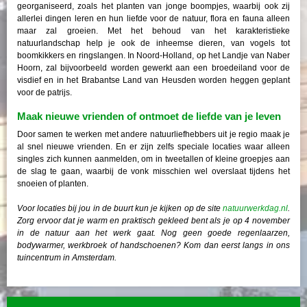
georganiseerd, zoals het planten van jonge boompjes, waarbij ook zij
allerlei dingen leren en hun liefde voor de natuur, flora en fauna alleen
maar zal groeien. Met het behoud van het karakteristieke
natuurlandschap help je ook de inheemse dieren, van vogels tot
boomkikkers en ringslangen. In Noord-Holland, op het Landje van Naber
Hoorn, zal bijvoorbeeld worden gewerkt aan een broedeiland voor de
visdief en in het Brabantse Land van Heusden worden heggen geplant
voor de patrijs.
Maak nieuwe vrienden of ontmoet de liefde van je leven
Door samen te werken met andere natuurliefhebbers uit je regio maak je
al snel nieuwe vrienden. En er zijn zelfs speciale locaties waar alleen
singles zich kunnen aanmelden, om in tweetallen of kleine groepjes aan
de slag te gaan, waarbij de vonk misschien wel overslaat tijdens het
snoeien of planten.
Voor locaties bij jou in de buurt kun je kijken op de site
natuurwerkdag.nl
.
Zorg ervoor dat je warm en praktisch gekleed bent als je op 4 november
in de natuur aan het werk gaat. Nog geen goede regenlaarzen,
bodywarmer, werkbroek of handschoenen? Kom dan eerst langs in ons
tuincentrum in Amsterdam.