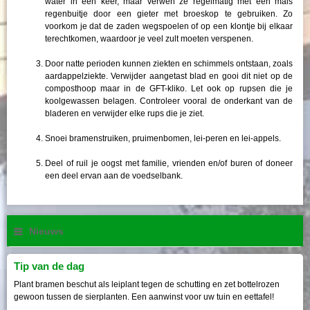
water in één keer, maar verwen ze regelmatig met een mals
regenbuitje door een gieter met broeskop te gebruiken. Zo
voorkom je dat de zaden wegspoelen of op een klontje bij elkaar
terechtkomen, waardoor je veel zult moeten verspenen.
Door natte perioden kunnen ziekten en schimmels ontstaan, zoals
aardappelziekte. Verwijder aangetast blad en gooi dit niet op de
composthoop maar in de GFT-kliko. Let ook op rupsen die je
koolgewassen belagen. Controleer vooral de onderkant van de
bladeren en verwijder elke rups die je ziet.
Snoei bramenstruiken, pruimenbomen, lei-peren en lei-appels.
Deel of ruil je oogst met familie, vrienden en/of buren of doneer
een deel ervan aan de voedselbank.
Nieuws
Tip van de dag
Plant bramen beschut als leiplant tegen de schutting en zet bottelrozen
gewoon tussen de sierplanten. Een aanwinst voor uw tuin en eettafel!