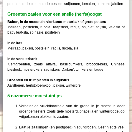
pruimen, rode bieten, rode bessen, snijbonen, tomaten, uien en sjalotten
Groenten zaaien voor een snelle (herfst)oogst
Buiten, in de moestuin, vierkante-meterbak of grote potten:
Meiraap, postelein, rucola, raapsteel, radijs, snijbiet, snijsla, veldsla of
baby leaf-sla, spinazie, postelein
In de kas
Meiraap, paksoi, postelein, radijs, rucola, sla
In de vensterbank
Kiemgroenten, zoals alfalfa, basilicumkers, broccoli-kers, Chinese
bieslook, mosterdkers, radijskers ‘Daikon’, tuinkers en taugé
Groenten en fruit planten in augustus
Aardbeien, herfstbloemkool, paksoi, winterprei
5 nazomerse moestuintips
Verbeter de vruchtbaarheid van de grond in je moestuin door
groenbemesters, zoals gele mosterd, phacelia en winterrogge, op
vrijgekomen plekken te zaaien.
Laat je zaailingen (en pootgoed) niet uitdrogen. Geef niet te veel