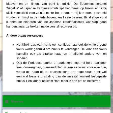
bladvormen en -tinten, van bont tot grijzig. De Euonymus fortunei
‘Vegetus’ of Japanse kardinaalsmuts lijkt het meest op buxus en is bij
uitstek geschikt voor zo’n 1 meter hoge hagen. Hij kan goed gesnoeid
worden en krijgt in de herfst bovendien fraaie bessen. Bij strenge vorst
kunnen de bladeren van de Japanse kardinaalsmuts wat slap gaan
hangen, maar ze trekken na de vorst direct weer bij.
Andere buxusvervangers
Het klinkt raar, want het is een conifeer, maar ook de wintergroene
taxus wordt gebruikt om buxus te vervangen. Je kunt een taxus
namelijk ook als strakke haag en in allerlei andere vormen
snoeien.
Ook de Portugese laurier of laurierkers, met het hele jaar door
fraai donkergroen, glanzend blad, is een aanwinst voor elke tuin,
vooral als haag op de erfafscheiding. De hoge struik heeft wel
een wat lossere uitstraling dan de meestal formeel toegepaste
buxus. Een laurier op stam staat mooi in een pot op het terras.
Nieuws