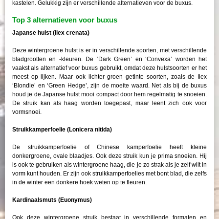
kastelen. Gelukkig zijn er verschillende alternatieven voor de buxus.
Top 3 alternatieven voor buxus
Japanse hulst (Ilex crenata)
Deze wintergroene hulst is er in verschillende soorten, met verschillende
bladgrootten en -kleuren. De ‘Dark Green’ en ‘Convexa’ worden het
vaakst als alternatief voor buxus gebruikt, omdat deze hulstsoorten er het
meest op lijken. Maar ook lichter groen getinte soorten, zoals de Ilex
‘Blondie’ en ‘Green Hedge’, zijn de moeite waard. Net als bij de buxus
houd je de Japanse hulst mooi compact door hem regelmatig te snoeien.
De struik kan als haag worden toegepast, maar leent zich ook voor
vormsnoei.
Struikkamperfoelie (Lonicera nitida)
De struikkamperfoelie of Chinese kamperfoelie heeft kleine
donkergroene, ovale blaadjes. Ook deze struik kun je prima snoeien. Hij
is ook te gebruiken als wintergroene haag, die je zo strak als je zelf wilt in
vorm kunt houden. Er zijn ook struikkamperfoelies met bont blad, die zelfs
in de winter een donkere hoek weten op te fleuren.
Kardinaalsmuts (Euonymus)
Ook deze wintergroene struik bestaat in verschillende formaten en