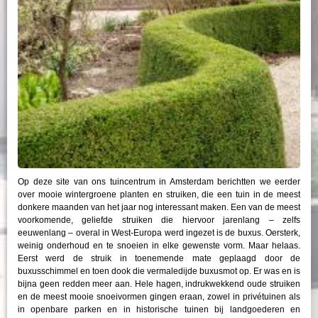
Op deze site van ons tuincentrum in Amsterdam berichtten we eerder
over mooie wintergroene planten en struiken, die een tuin in de meest
donkere maanden van het jaar nog interessant maken. Een van de meest
voorkomende, geliefde struiken die hiervoor jarenlang – zelfs
eeuwenlang – overal in West-Europa werd ingezet is de buxus. Oersterk,
weinig onderhoud en te snoeien in elke gewenste vorm. Maar helaas.
Eerst werd de struik in toenemende mate geplaagd door de
buxusschimmel en toen dook die vermaledijde buxusmot op. Er was en is
bijna geen redden meer aan. Hele hagen, indrukwekkend oude struiken
en de meest mooie snoeivormen gingen eraan, zowel in privétuinen als
in openbare parken en in historische tuinen bij landgoederen en