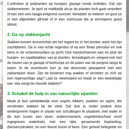
Controleer je potplanten op hoopjes glazige ronde bolletjes. Dat zijn
slakkeneieren. Je spot ze makkelijk als je de planten toch gaat verpotten
of van een vers laagje potgrond voorziet. Verwijder ze meteen en gooi ze
in een afgesloten gft-bak of in een vuilniszak die je vervolgens goed
afsluit.
2. Ga op slakkenjacht
Slakken komen tevoorschijn als het regent en in het donker, want het zijn
nachtdieren. Ga in een lichte regenbui of na een flinke plensbui en ook
eens in de schemeruurtjes op jacht. Doe handschoenen aan en pluk de
huisjes- en naaktslakken van je planten, terrastegels en vergeet ook niet
de muren van je garage of tuinhuisje en de palen van de pergola langs te
lopen. In de avonduren kun je dat desnoods gewapend met een
zaklantaarn doen. Zijn de kinderen nog wakker of vervelen ze zich op
een regenachtige dag? Laat ze meehelpen en maak er een wedstrijdje
van: wie vangt de meeste slakken?
3. Schakel de hulp in van natuurlijke vijanden
Maak je tuin aantrekkelijk voor vogels, kikkers, padden en egels, die
verslinden slakken bij de vleet. Dat doe je onder andere door
wintergroene hagen in plaats van schuttingen te plaatsen, met water in
de tuin (zoals een vijver, waterornament, vogeldrinkschaal en/of
ingegraven waterbak), met een rijke, gevarieerde beplanting,
(bessen)struiken, en een kleine boom of twee. Een geheel betegelde en