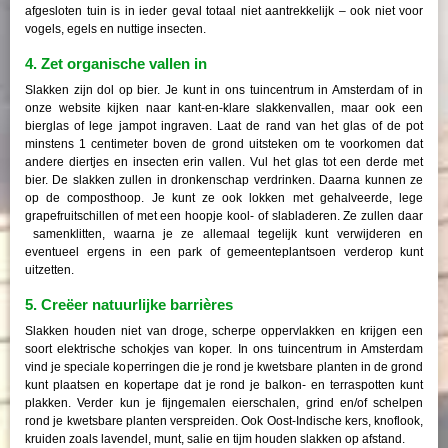
afgesloten tuin is in ieder geval totaal niet aantrekkelijk – ook niet voor
vogels, egels en nuttige insecten.
4. Zet organische vallen in
Slakken zijn dol op bier. Je kunt in ons tuincentrum in Amsterdam of in
onze website kijken naar kant-en-klare slakkenvallen, maar ook een
bierglas of lege jampot ingraven. Laat de rand van het glas of de pot
minstens 1 centimeter boven de grond uitsteken om te voorkomen dat
andere diertjes en insecten erin vallen. Vul het glas tot een derde met
bier. De slakken zullen in dronkenschap verdrinken. Daarna kunnen ze
op de composthoop. Je kunt ze ook lokken met gehalveerde, lege
grapefruitschillen of met een hoopje kool- of slabladeren. Ze zullen daar
samenklitten, waarna je ze allemaal tegelijk kunt verwijderen en
eventueel ergens in een park of gemeenteplantsoen verderop kunt
uitzetten.
5. Creëer natuurlijke barrières
Slakken houden niet van droge, scherpe oppervlakken en krijgen een
soort elektrische schokjes van koper. In ons tuincentrum in Amsterdam
vind je speciale koperringen die je rond je kwetsbare planten in de grond
kunt plaatsen en kopertape dat je rond je balkon- en terraspotten kunt
plakken. Verder kun je fijngemalen eierschalen, grind en/of schelpen
rond je kwetsbare planten verspreiden. Ook Oost-Indische kers, knoflook,
kruiden zoals lavendel, munt, salie en tijm houden slakken op afstand.