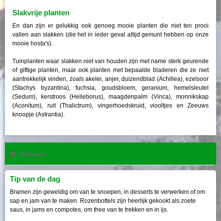
Slakvrije planten
En dan zijn er gelukkig ook genoeg mooie planten die niet ten prooi
vallen aan slakken (die het in ieder geval altijd gemunt hebben op onze
mooie hosta's).
Tuinplanten waar slakken niet van houden zijn met name sterk geurende
of giftige planten, maar ook planten met bepaalde bladeren die ze niet
aantrekkelijk vinden, zoals akelei, anjer, duizendblad (Achillea), ezelsoor
(Stachys byzantina), fuchsia, goudsbloem, geranium, hemelsleutel
(Sedum), kerstroos (Helleborus), maagdenpalm (Vinca), monnikskap
(Aconitum), ruit (Thalictrum), vingerhoedskruid, viooltjes en Zeeuws
knoopje (Astrantia).
Nieuws
Tip van de dag
Bramen zijn geweldig om van te snoepen, in desserts te verwerken of om
sap en jam van te maken. Rozenbottels zijn heerlijk gekookt als zoete
saus, in jams en compotes, om thee van te trekken en in ijs.