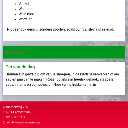
Venkel
Waterkers
Witte kool
Wortelen
Probeer ook eens bijzondere soorten, zoals quinoa, stevia of ijskruid.
Nieuws
Tip van de dag
Bramen zijn geweldig om van te snoepen, in desserts te verwerken of om
sap en jam van te maken. Rozenbottels zijn heerlijk gekookt als zoete
saus, in jams en compotes, om thee van te trekken en in ijs.
Osdorperweg 756
1067 TA Amsterdam
T. 020-667 33 88
E.
info@kooterhoveniers.nl