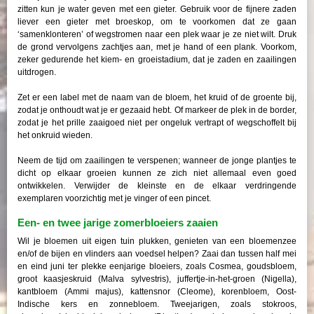
zitten kun je water geven met een gieter. Gebruik voor de fijnere zaden
liever een gieter met broeskop, om te voorkomen dat ze gaan
‘samenklonteren’ of wegstromen naar een plek waar je ze niet wilt. Druk
de grond vervolgens zachtjes aan, met je hand of een plank. Voorkom,
zeker gedurende het kiem- en groeistadium, dat je zaden en zaailingen
uitdrogen.
Zet er een label met de naam van de bloem, het kruid of de groente bij,
zodat je onthoudt wat je er gezaaid hebt. Of markeer de plek in de border,
zodat je het prille zaaigoed niet per ongeluk vertrapt of wegschoffelt bij
het onkruid wieden.
Neem de tijd om zaailingen te verspenen; wanneer de jonge plantjes te
dicht op elkaar groeien kunnen ze zich niet allemaal even goed
ontwikkelen. Verwijder de kleinste en de elkaar verdringende
exemplaren voorzichtig met je vinger of een pincet.
Een- en twee jarige zomerbloeiers zaaien
Wil je bloemen uit eigen tuin plukken, genieten van een bloemenzee
en/of de bijen en vlinders aan voedsel helpen? Zaai dan tussen half mei
en eind juni ter plekke eenjarige bloeiers, zoals Cosmea, goudsbloem,
groot kaasjeskruid (Malva sylvestris), juffertje-in-het-groen (Nigella),
kantbloem (Ammi majus), kattensnor (Cleome), korenbloem, Oost-
Indische kers en zonnebloem. Tweejarigen, zoals stokroos,