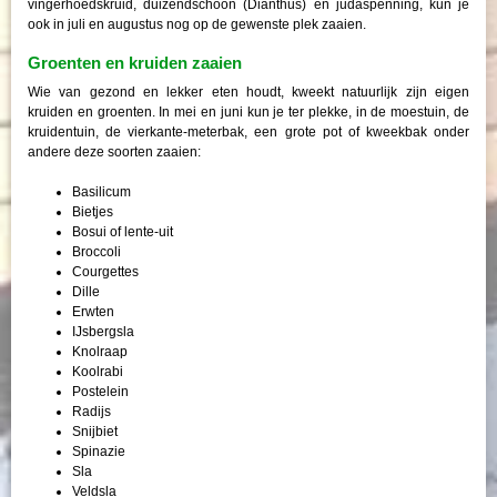
vingerhoedskruid, duizendschoon (Dianthus) en judaspenning, kun je
ook in juli en augustus nog op de gewenste plek zaaien.
Groenten en kruiden zaaien
Wie van gezond en lekker eten houdt, kweekt natuurlijk zijn eigen
kruiden en groenten. In mei en juni kun je ter plekke, in de moestuin, de
kruidentuin, de vierkante-meterbak, een grote pot of kweekbak onder
andere deze soorten zaaien:
Basilicum
Bietjes
Bosui of lente-uit
Broccoli
Courgettes
Dille
Erwten
IJsbergsla
Knolraap
Koolrabi
Postelein
Radijs
Snijbiet
Spinazie
Sla
Veldsla