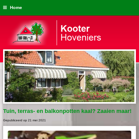
Home
Tuin, terras- en balkonpotten kaal? Zaaien maar!
Gepubliceerd op
21 mei 2021