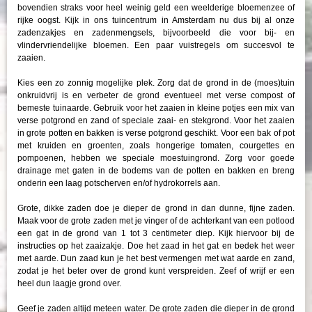
bovendien straks voor heel weinig geld een weelderige bloemenzee of
rijke oogst. Kijk in ons tuincentrum in Amsterdam nu dus bij al onze
zadenzakjes en zadenmengsels, bijvoorbeeld die voor bij- en
vlindervriendelijke bloemen. Een paar vuistregels om succesvol te
zaaien.
Kies een zo zonnig mogelijke plek. Zorg dat de grond in de (moes)tuin
onkruidvrij is en verbeter de grond eventueel met verse compost of
bemeste tuinaarde. Gebruik voor het zaaien in kleine potjes een mix van
verse potgrond en zand of speciale zaai- en stekgrond. Voor het zaaien
in grote potten en bakken is verse potgrond geschikt. Voor een bak of pot
met kruiden en groenten, zoals hongerige tomaten, courgettes en
pompoenen, hebben we speciale moestuingrond. Zorg voor goede
drainage met gaten in de bodems van de potten en bakken en breng
onderin een laag potscherven en/of hydrokorrels aan.
Grote, dikke zaden doe je dieper de grond in dan dunne, fijne zaden.
Maak voor de grote zaden met je vinger of de achterkant van een potlood
een gat in de grond van 1 tot 3 centimeter diep. Kijk hiervoor bij de
instructies op het zaaizakje. Doe het zaad in het gat en bedek het weer
met aarde. Dun zaad kun je het best vermengen met wat aarde en zand,
zodat je het beter over de grond kunt verspreiden. Zeef of wrijf er een
heel dun laagje grond over.
Geef je zaden altijd meteen water. De grote zaden die dieper in de grond