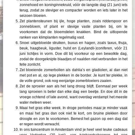
zonnehoed en koninginnekruid, vóór de langste dag (21 juni) iets
terug, zodat ze steviger en compacter worden en iets later in het
seizoen bloeien.
Zet plantensteunen bij ijle, hoge planten, zoals ridderspoor en
zonnebloem, of plant er stevige vaste planten bij, om te
voorkomen dat de bloemstelen knakken. Bind de uitlopende
ranken van klimplanten regelmatig vast.
Snoei uitgebloeide struiken, buxus en hagen, zoals taxus, thuja,
beuk, haagbeuk, liguster, hulst en (Leylandii-)coniferen, vóór 21
juni lichtjes in vorm. Doe dit bij voorkeur op een bewolkte dag,
zodat de doorgeknipte blaadjes of naalden niet verbranden in het
felle zonlicht.
Zet bloeiende zomerbollen als dahlia’s en gladiolen, al dan niet
met pot en al, op lege plekken in de border. Je kunt ter plekke, in
de volle grond, ook nog eenjarige zomerbloeiers zaaien.
Zet de sproeier aan als het lang droog blijft. Eenmaal per week
lang sproeien is beter dan elke dag een beetje. En doe dit in de
vroege ochtend of late avond, want overdag verdampt het meeste
water meteen weer.
Maai het gras elke week. In droge periodes maai je minder vaak
en maai het gras dan ook niet te kort, om bruine plekken door
droogte en zon te voorkomen. Bemest het gazon op een dag dat
er regen wordt verwacht.
In ons tuincentrum in Amsterdam vind je heel veel leuke cadeaus
voor Vaderdag (20 juni), van tuinhandschoenen tot een