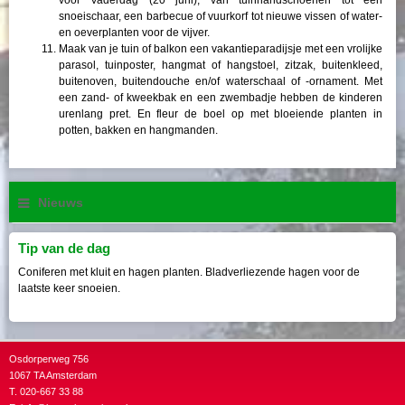
snoeischaar, een barbecue of vuurkorf tot nieuwe vissen of water-
en oeverplanten voor de vijver.
Maak van je tuin of balkon een vakantieparadijsje met een vrolijke
parasol, tuinposter, hangmat of hangstoel, zitzak, buitenkleed,
buitenoven, buitendouche en/of waterschaal of -ornament. Met
een zand- of kweekbak en een zwembadje hebben de kinderen
urenlang pret. En fleur de boel op met bloeiende planten in
potten, bakken en hangmanden.
Nieuws
Tip van de dag
Coniferen met kluit en hagen planten. Bladverliezende hagen voor de
laatste keer snoeien.
Osdorperweg 756
1067 TA Amsterdam
T. 020-667 33 88