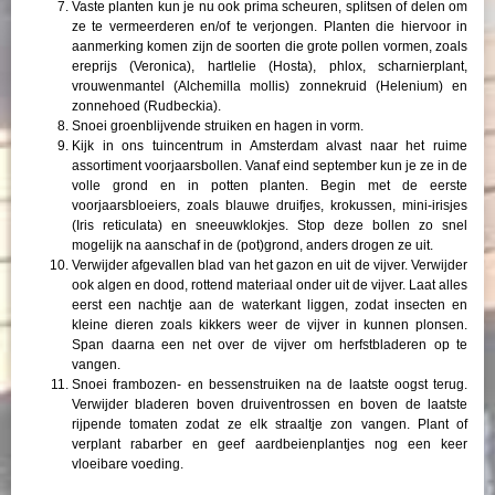
Vaste planten kun je nu ook prima scheuren, splitsen of delen om
ze te vermeerderen en/of te verjongen. Planten die hiervoor in
aanmerking komen zijn de soorten die grote pollen vormen, zoals
ereprijs (Veronica), hartlelie (Hosta), phlox, scharnierplant,
vrouwenmantel (Alchemilla mollis) zonnekruid (Helenium) en
zonnehoed (Rudbeckia).
Snoei groenblijvende struiken en hagen in vorm.
Kijk in ons tuincentrum in Amsterdam alvast naar het ruime
assortiment voorjaarsbollen. Vanaf eind september kun je ze in de
volle grond en in potten planten. Begin met de eerste
voorjaarsbloeiers, zoals blauwe druifjes, krokussen, mini-irisjes
(Iris reticulata) en sneeuwklokjes. Stop deze bollen zo snel
mogelijk na aanschaf in de (pot)grond, anders drogen ze uit.
Verwijder afgevallen blad van het gazon en uit de vijver. Verwijder
ook algen en dood, rottend materiaal onder uit de vijver. Laat alles
eerst een nachtje aan de waterkant liggen, zodat insecten en
kleine dieren zoals kikkers weer de vijver in kunnen plonsen.
Span daarna een net over de vijver om herfstbladeren op te
vangen.
Snoei frambozen- en bessenstruiken na de laatste oogst terug.
Verwijder bladeren boven druiventrossen en boven de laatste
rijpende tomaten zodat ze elk straaltje zon vangen. Plant of
verplant rabarber en geef aardbeienplantjes nog een keer
vloeibare voeding.