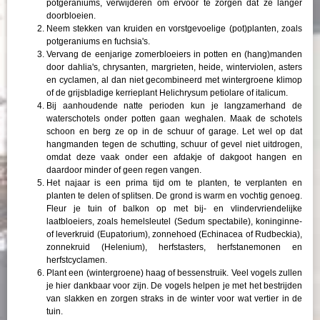
potgeraniums, verwijderen om ervoor te zorgen dat ze langer
doorbloeien.
Neem stekken van kruiden en vorstgevoelige (pot)planten, zoals
potgeraniums en fuchsia's.
Vervang de eenjarige zomerbloeiers in potten en (hang)manden
door dahlia's, chrysanten, margrieten, heide, winterviolen, asters
en cyclamen, al dan niet gecombineerd met wintergroene klimop
of de grijsbladige kerrieplant Helichrysum petiolare of italicum.
Bij aanhoudende natte perioden kun je langzamerhand de
waterschotels onder potten gaan weghalen. Maak de schotels
schoon en berg ze op in de schuur of garage. Let wel op dat
hangmanden tegen de schutting, schuur of gevel niet uitdrogen,
omdat deze vaak onder een afdakje of dakgoot hangen en
daardoor minder of geen regen vangen.
Het najaar is een prima tijd om te planten, te verplanten en
planten te delen of splitsen. De grond is warm en vochtig genoeg.
Fleur je tuin of balkon op met bij- en vlindervriendelijke
laatbloeiers, zoals hemelsleutel (Sedum spectabile), koninginne-
of leverkruid (Eupatorium), zonnehoed (Echinacea of Rudbeckia),
zonnekruid (Helenium), herfstasters, herfstanemonen en
herfstcyclamen.
Plant een (wintergroene) haag of bessenstruik. Veel vogels zullen
je hier dankbaar voor zijn. De vogels helpen je met het bestrijden
van slakken en zorgen straks in de winter voor wat vertier in de
tuin.