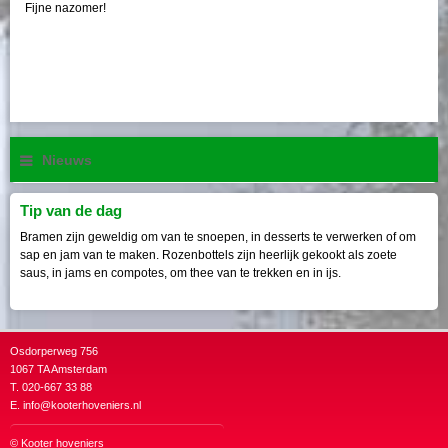
Fijne nazomer!
Nieuws
Tip van de dag
Bramen zijn geweldig om van te snoepen, in desserts te verwerken of om
sap en jam van te maken. Rozenbottels zijn heerlijk gekookt als zoete
saus, in jams en compotes, om thee van te trekken en in ijs.
Osdorperweg 756
1067 TA Amsterdam
T. 020-667 33 88
E.
info@kooterhoveniers.nl
©
Kooter hoveniers