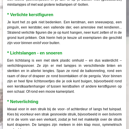
minilampjes of met wat grotere ledlampen of -bollen.
* Verlichte kerstfiguren
Je kunt het zo gek niet bedenken. Een kerstman, een sneeuwpop, een
pinguïn, een kerstster, een vallende ster, een arrenslee met rendieren...
Stralend verlichte figuren die je op kunt hangen, neer kunt zetten of in de
grond kunt prikken. Ook hierin heb je keuze uit exemplaren die geschikt
zijn voor binnen en/of voor buiten.
* Lichtslangen - en snoeren
Een lichtslang is een met sterk plastic omhuld – en dus waterdicht –
verlichtingssnoer. Ze zijn er met lampjes in verschillende tinten en
sterkten en in allerlei lengtes. Span ze rond de balkonreling, rond een
raam of deur of drapeer ze rond boomtakken of de pergola. Voor binnen
zijn er heel fijne lichtsnoertjes die je ook kunt buigen, bijvoorbeeld rond
een kerstkaartenhanger of tussen kerstballen of andere kerstfiguren op
een schaal. Of rond een mooie kamerplant.
* Netverlichting
Ideaal voor in een struik bij de voor- of achterdeur of langs het tuinpad.
Kies bij voorkeur een strak gesnoeide struik, bijvoorbeeld in een bolvorm
of in de vorm van een vierkant, zodat je het net makkelijk over de struik
kunt draperen. De lampjes zijn meteen in één klap mooi, symmetrisch