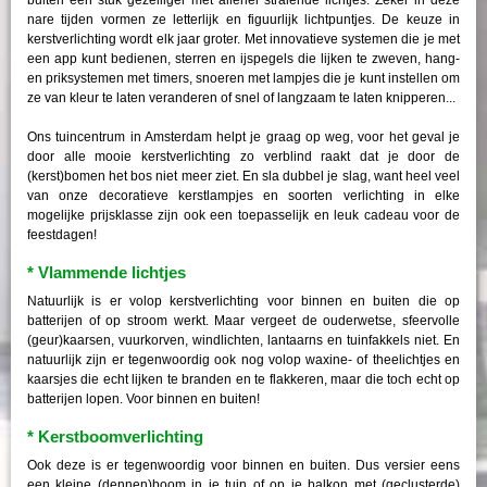
nare tijden vormen ze letterlijk en figuurlijk lichtpuntjes. De keuze in
kerstverlichting wordt elk jaar groter. Met innovatieve systemen die je met
een app kunt bedienen, sterren en ijspegels die lijken te zweven, hang-
en priksystemen met timers, snoeren met lampjes die je kunt instellen om
ze van kleur te laten veranderen of snel of langzaam te laten knipperen...
Ons tuincentrum in Amsterdam helpt je graag op weg, voor het geval je
door alle mooie kerstverlichting zo verblind raakt dat je door de
(kerst)bomen het bos niet meer ziet. En sla dubbel je slag, want heel veel
van onze decoratieve kerstlampjes en soorten verlichting in elke
mogelijke prijsklasse zijn ook een toepasselijk en leuk cadeau voor de
feestdagen!
* Vlammende lichtjes
Natuurlijk is er volop kerstverlichting voor binnen en buiten die op
batterijen of op stroom werkt. Maar vergeet de ouderwetse, sfeervolle
(geur)kaarsen, vuurkorven, windlichten, lantaarns en tuinfakkels niet. En
natuurlijk zijn er tegenwoordig ook nog volop waxine- of theelichtjes en
kaarsjes die echt lijken te branden en te flakkeren, maar die toch echt op
batterijen lopen. Voor binnen en buiten!
* Kerstboomverlichting
Ook deze is er tegenwoordig voor binnen en buiten. Dus versier eens
een kleine (dennen)boom in je tuin of op je balkon met (geclusterde)