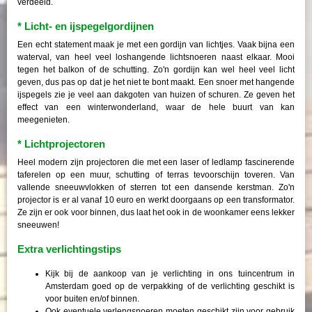
verdeeld.
* Licht- en ijspegelgordijnen
Een echt statement maak je met een gordijn van lichtjes. Vaak bijna een
waterval, van heel veel loshangende lichtsnoeren naast elkaar. Mooi
tegen het balkon of de schutting. Zo'n gordijn kan wel heel veel licht
geven, dus pas op dat je het niet te bont maakt. Een snoer met hangende
ijspegels zie je veel aan dakgoten van huizen of schuren. Ze geven het
effect van een winterwonderland, waar de hele buurt van kan
meegenieten.
* Lichtprojectoren
Heel modern zijn projectoren die met een laser of ledlamp fascinerende
taferelen op een muur, schutting of terras tevoorschijn toveren. Van
vallende sneeuwvlokken of sterren tot een dansende kerstman. Zo'n
projector is er al vanaf 10 euro en werkt doorgaans op een transformator.
Ze zijn er ook voor binnen, dus laat het ook in de woonkamer eens lekker
sneeuwen!
Extra verlichtingstips
Kijk bij de aankoop van je verlichting in ons tuincentrum in
Amsterdam goed op de verpakking of de verlichting geschikt is
voor buiten en/of binnen.
Ook eventuele verlengsnoeren moeten geschikt zijn voor gebruik