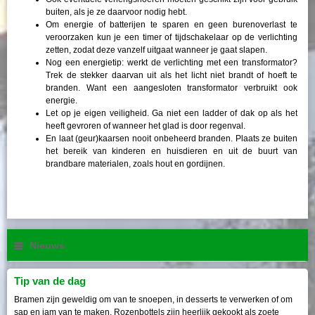
buiten, als je ze daarvoor nodig hebt.
Om energie of batterijen te sparen en geen burenoverlast te
veroorzaken kun je een timer of tijdschakelaar op de verlichting
zetten, zodat deze vanzelf uitgaat wanneer je gaat slapen.
Nog een energietip: werkt de verlichting met een transformator?
Trek de stekker daarvan uit als het licht niet brandt of hoeft te
branden. Want een aangesloten transformator verbruikt ook
energie.
Let op je eigen veiligheid. Ga niet een ladder of dak op als het
heeft gevroren of wanneer het glad is door regenval.
En laat (geur)kaarsen nooit onbeheerd branden. Plaats ze buiten
het bereik van kinderen en huisdieren en uit de buurt van
brandbare materialen, zoals hout en gordijnen.
Nieuws
Tip van de dag
Bramen zijn geweldig om van te snoepen, in desserts te verwerken of om
sap en jam van te maken. Rozenbottels zijn heerlijk gekookt als zoete