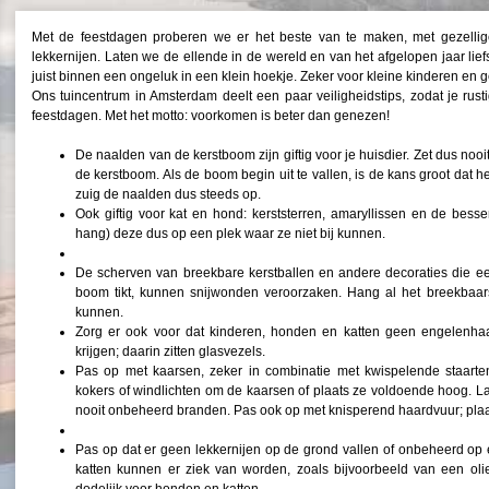
Met de feestdagen proberen we er het beste van te maken, met gezellige 
lekkernijen. Laten we de ellende in de wereld en van het afgelopen jaar lief
juist binnen een ongeluk in een klein hoekje. Zeker voor kleine kinderen en ge
Ons tuincentrum in Amsterdam deelt een paar veiligheidstips, zodat je rus
feestdagen. Met het motto: voorkomen is beter dan genezen!
De naalden van de kerstboom zijn giftig voor je huisdier. Zet dus noo
de kerstboom. Als de boom begin uit te vallen, is de kans groot dat he
zuig de naalden dus steeds op.
Ook giftig voor kat en hond: kerststerren, amaryllissen en de besse
hang) deze dus op een plek waar ze niet bij kunnen.
De scherven van breekbare kerstballen en andere decoraties die een
boom tikt, kunnen snijwonden veroorzaken. Hang al het breekbaar
kunnen.
Zorg er ook voor dat kinderen, honden en katten geen engelenha
krijgen; daarin zitten glasvezels.
Pas op met kaarsen, zeker in combinatie met kwispelende staarten
kokers of windlichten om de kaarsen of plaats ze voldoende hoog. Laa
nooit onbeheerd branden. Pas ook op met knisperend haardvuur; pla
Pas op dat er geen lekkernijen op de grond vallen of onbeheerd op
katten kunnen er ziek van worden, zoals bijvoorbeeld van een olie
dodelijk voor honden en katten.