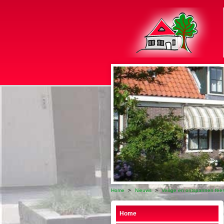
Home
>
Nieuws
>
Veilige en ontspannen fee
Home