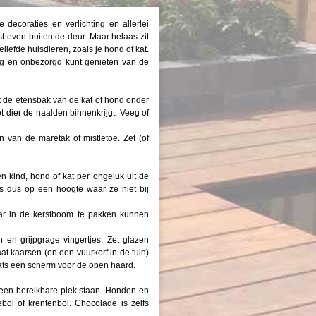
decoraties en verlichting en allerlei
st even buiten de deur. Maar helaas zit
liefde huisdieren, zoals je hond of kat.
tig en onbezorgd kunt genieten van de
it de etensbak van de kat of hond onder
t dier de naalden binnenkrijgt. Veeg of
n van de maretak of mistletoe. Zet (of
 kind, hond of kat per ongeluk uit de
s dus op een hoogte waar ze niet bij
ar in de kerstboom te pakken kunnen
 en grijpgrage vingertjes. Zet glazen
t kaarsen (en een vuurkorf in de tuin)
ats een scherm voor de open haard.
 een bereikbare plek staan. Honden en
bol of krentenbol. Chocolade is zelfs