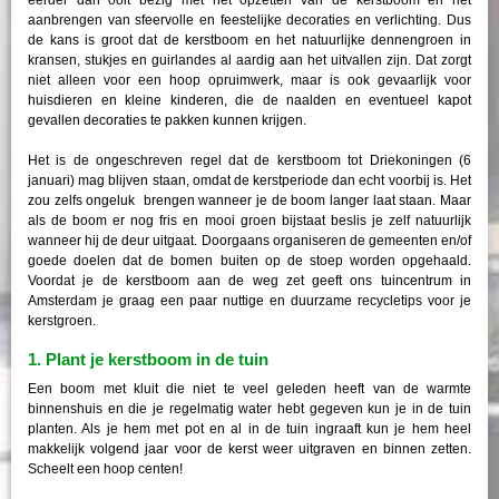
aanbrengen van sfeervolle en feestelijke decoraties en verlichting. Dus
de kans is groot dat de kerstboom en het natuurlijke dennengroen in
kransen, stukjes en guirlandes al aardig aan het uitvallen zijn. Dat zorgt
niet alleen voor een hoop opruimwerk, maar is ook gevaarlijk voor
huisdieren en kleine kinderen, die de naalden en eventueel kapot
gevallen decoraties te pakken kunnen krijgen.
Het is de ongeschreven regel dat de kerstboom tot Driekoningen (6
januari) mag blijven staan, omdat de kerstperiode dan echt voorbij is. Het
zou zelfs ongeluk brengen wanneer je de boom langer laat staan. Maar
als de boom er nog fris en mooi groen bijstaat beslis je zelf natuurlijk
wanneer hij de deur uitgaat. Doorgaans organiseren de gemeenten en/of
goede doelen dat de bomen buiten op de stoep worden opgehaald.
Voordat je de kerstboom aan de weg zet geeft ons tuincentrum in
Amsterdam je graag een paar nuttige en duurzame recycletips voor je
kerstgroen.
1. Plant je kerstboom in de tuin
Een boom met kluit die niet te veel geleden heeft van de warmte
binnenshuis en die je regelmatig water hebt gegeven kun je in de tuin
planten. Als je hem met pot en al in de tuin ingraaft kun je hem heel
makkelijk volgend jaar voor de kerst weer uitgraven en binnen zetten.
Scheelt een hoop centen!