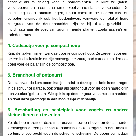
geschikt als mulchlaag voor je borderplanten. Je kunt ze (laten)
versnipperen en in een laag aan de voet van je planten verspreiden. De
mulchlaag houdt onkruid tegen, houdt vocht in de bodem vast en
verbetert uiteindelijk ook het bodemleven. Vanwege de relatief hoge
zuurgraad van de dennennaalden zijn ze bij uitstek geschikt als
mulchlaag aan de voet van zuurminnende planten, zoals azalea's en
rododendrons.
4. Cadeautje voor je composthoop
Knip de takken fijn en werk ze door je composthoop. Ze zorgen voor een
betere luchtcirculatie en zijn vanwege de zuurgraad van de naalden ook
goed voor de balans in de composthoop.
5. Brandhout of potpourri
De stam van de kerstboom kun je, nadat je deze goed hebt laten drogen
in de schuur of garage, ook prima als brandhout voor de open haard of in
een vuurkorf gebruiken. Wie gek is op dennengeur verzamelt de naalden
en doet deze gedroogd in een mooi zakje of schaaltje.
6. Beschutting en nestelplek voor vogels en andere
kleine dieren en insecten
Zet de boom, zonder deze in te graven, gewoon bovenop de tuinaarde,
terrastegels of een paar sterke bodembedekkers ergens in een hoek in
de tuin, bijvoorbeeld tegen de schuur of schutting. De boom vormt daar