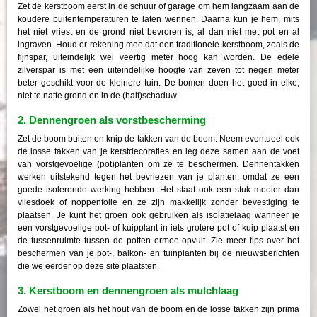
Zet de kerstboom eerst in de schuur of garage om hem langzaam aan de
koudere buitentemperaturen te laten wennen. Daarna kun je hem, mits
het niet vriest en de grond niet bevroren is, al dan niet met pot en al
ingraven. Houd er rekening mee dat een traditionele kerstboom, zoals de
fijnspar, uiteindelijk wel veertig meter hoog kan worden. De edele
zilverspar is met een uiteindelijke hoogte van zeven tot negen meter
beter geschikt voor de kleinere tuin. De bomen doen het goed in elke,
niet te natte grond en in de (half)schaduw.
2. Dennengroen als vorstbescherming
Zet de boom buiten en knip de takken van de boom. Neem eventueel ook
de losse takken van je kerstdecoraties en leg deze samen aan de voet
van vorstgevoelige (pot)planten om ze te beschermen. Dennentakken
werken uitstekend tegen het bevriezen van je planten, omdat ze een
goede isolerende werking hebben. Het staat ook een stuk mooier dan
vliesdoek of noppenfolie en ze zijn makkelijk zonder bevestiging te
plaatsen. Je kunt het groen ook gebruiken als isolatielaag wanneer je
een vorstgevoelige pot- of kuipplant in iets grotere pot of kuip plaatst en
de tussenruimte tussen de potten ermee opvult. Zie meer tips over het
beschermen van je pot-, balkon- en tuinplanten bij de nieuwsberichten
die we eerder op deze site plaatsten.
3. Kerstboom en dennengroen als mulchlaag
Zowel het groen als het hout van de boom en de losse takken zijn prima