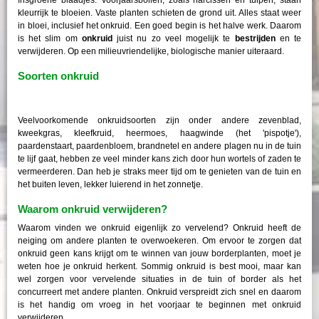
kleurrijk te bloeien. Vaste planten schieten de grond uit. Alles staat weer
in bloei, inclusief het onkruid. Een goed begin is het halve werk. Daarom
is het slim om
onkruid
juist nu zo veel mogelijk te
bestrijden
en te
verwijderen. Op een milieuvriendelijke, biologische manier uiteraard.
Soorten onkruid
Veelvoorkomende onkruidsoorten zijn onder andere zevenblad,
kweekgras, kleefkruid, heermoes, haagwinde (het 'pispotje'),
paardenstaart, paardenbloem, brandnetel en andere plagen nu in de tuin
te lijf gaat, hebben ze veel minder kans zich door hun wortels of zaden te
vermeerderen. Dan heb je straks meer tijd om te genieten van de tuin en
het buiten leven, lekker luierend in het zonnetje.
Waarom onkruid verwijderen?
Waarom vinden we onkruid eigenlijk zo vervelend? Onkruid heeft de
neiging om andere planten te overwoekeren. Om ervoor te zorgen dat
onkruid geen kans krijgt om te winnen van jouw borderplanten, moet je
weten hoe je onkruid herkent. Sommig onkruid is best mooi, maar kan
wel zorgen voor vervelende situaties in de tuin of border als het
concurreert met andere planten. Onkruid verspreidt zich snel en daarom
is het handig om vroeg in het voorjaar te beginnen met onkruid
verwijderen.