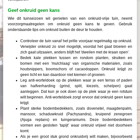
Geef onkruid geen kans
Wie dit tuinseizoen wil genieten van een onkruid-vrije tuin, neemt
voorzorgmaatregelen om onkruid geen kans te geven. Gebruik
onderstaande tips om onkruid buiten de deur te houden.
Controleer de tuin vanaf het prille voorjaar regelmatig op onkruid.
Verwijder onkruid zo snel mogelijk, voordat het gaat bloeien en
zich gaat uitzaaien, anders blijft het 'dweilen met de kraan open'.
Bedek kale plekken tussen en rondom planten, struiken en
bomen met een 'mulchlaag' van organische materialen, zoals
houtsnippers, boomschors of cacaodoppen. Onkruid krijgt zo
geen licht en kan daardoor niet kiemen of groeien.
Leg anti-worteldoek op de plekken waar je een terras of paden
van halfverharding (grind, split, kiezels, schelpen) gaat
aanleggen. Dat kun je ook doen op de plek waar je een rotstuin
wilt beginnen. Anti-worteldoek zorgt ervoor dat onkruid geen kans
krijgt.
Plant sterke bodembedekkers, zoals dovenetel, maagdenpalm,
mansoor, schaduwkruid (Pachysandra), kruipend zenegroen
(Ajuga reptans) en tuingeraniums. Deze bodembedekkers
vormen een gesloten ‘tapijt’ waar onkruid vrijwel niet doorheen
komt.
Als je een groot stuk grond onkruidvrij wilt maken, bijvoorbeeld