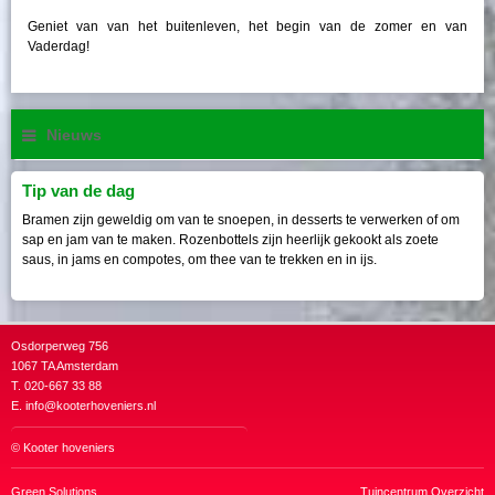
Geniet van van het buitenleven, het begin van de zomer en van
Vaderdag!
Nieuws
Tip van de dag
Bramen zijn geweldig om van te snoepen, in desserts te verwerken of om
sap en jam van te maken. Rozenbottels zijn heerlijk gekookt als zoete
saus, in jams en compotes, om thee van te trekken en in ijs.
Osdorperweg 756
1067 TA Amsterdam
T. 020-667 33 88
E.
info@kooterhoveniers.nl
©
Kooter hoveniers
Green Solutions
Tuincentrum Overzicht