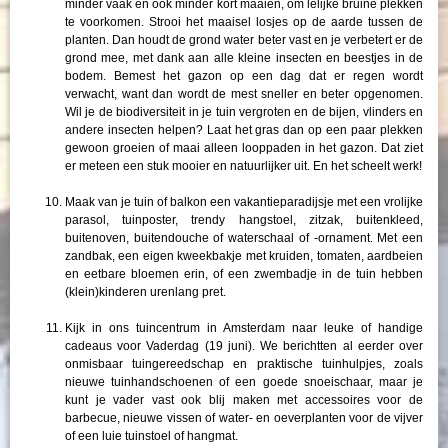
minder vaak en ook minder kort maaien, om lelijke bruine plekken
te voorkomen. Strooi het maaisel losjes op de aarde tussen de
planten. Dan houdt de grond water beter vast en je verbetert er de
grond mee, met dank aan alle kleine insecten en beestjes in de
bodem. Bemest het gazon op een dag dat er regen wordt
verwacht, want dan wordt de mest sneller en beter opgenomen.
Wil je de biodiversiteit in je tuin vergroten en de bijen, vlinders en
andere insecten helpen? Laat het gras dan op een paar plekken
gewoon groeien of maai alleen looppaden in het gazon. Dat ziet
er meteen een stuk mooier en natuurlijker uit. En het scheelt werk!
Maak van je tuin of balkon een vakantieparadijsje met een vrolijke
parasol, tuinposter, trendy hangstoel, zitzak, buitenkleed,
buitenoven, buitendouche of waterschaal of -ornament. Met een
zandbak, een eigen kweekbakje met kruiden, tomaten, aardbeien
en eetbare bloemen erin, of een zwembadje in de tuin hebben
(klein)kinderen urenlang pret.
Kijk in ons tuincentrum in Amsterdam naar leuke of handige
cadeaus voor Vaderdag (19 juni). We berichtten al eerder over
onmisbaar tuingereedschap en praktische tuinhulpjes, zoals
nieuwe tuinhandschoenen of een goede snoeischaar, maar je
kunt je vader vast ook blij maken met accessoires voor de
barbecue, nieuwe vissen of water- en oeverplanten voor de vijver
of een luie tuinstoel of hangmat.