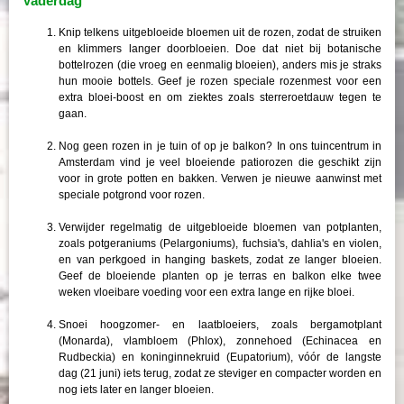
Vaderdag
Knip telkens uitgebloeide bloemen uit de rozen, zodat de struiken
en klimmers langer doorbloeien. Doe dat niet bij botanische
bottelrozen (die vroeg en eenmalig bloeien), anders mis je straks
hun mooie bottels. Geef je rozen speciale rozenmest voor een
extra bloei-boost en om ziektes zoals sterreroetdauw tegen te
gaan.
Nog geen rozen in je tuin of op je balkon? In ons tuincentrum in
Amsterdam vind je veel bloeiende patiorozen die geschikt zijn
voor in grote potten en bakken. Verwen je nieuwe aanwinst met
speciale potgrond voor rozen.
Verwijder regelmatig de uitgebloeide bloemen van potplanten,
zoals potgeraniums (Pelargoniums), fuchsia's, dahlia's en violen,
en van perkgoed in hanging baskets, zodat ze langer bloeien.
Geef de bloeiende planten op je terras en balkon elke twee
weken vloeibare voeding voor een extra lange en rijke bloei.
Snoei hoogzomer- en laatbloeiers, zoals bergamotplant
(Monarda), vlambloem (Phlox), zonnehoed (Echinacea en
Rudbeckia) en koninginnekruid (Eupatorium), vóór de langste
dag (21 juni) iets terug, zodat ze steviger en compacter worden en
nog iets later en langer bloeien.