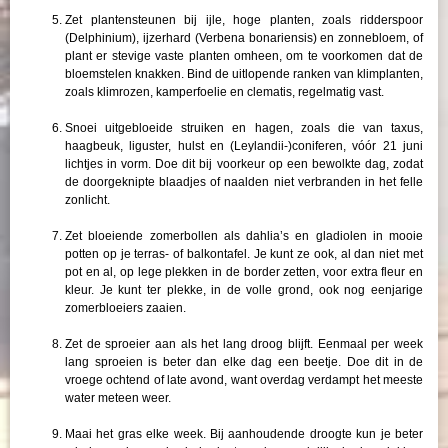
Zet plantensteunen bij ijle, hoge planten, zoals ridderspoor
(Delphinium), ijzerhard (Verbena bonariensis) en zonnebloem, of
plant er stevige vaste planten omheen, om te voorkomen dat de
bloemstelen knakken. Bind de uitlopende ranken van klimplanten,
zoals klimrozen, kamperfoelie en clematis, regelmatig vast.
Snoei uitgebloeide struiken en hagen, zoals die van taxus,
haagbeuk, liguster, hulst en (Leylandii-)coniferen, vóór 21 juni
lichtjes in vorm. Doe dit bij voorkeur op een bewolkte dag, zodat
de doorgeknipte blaadjes of naalden niet verbranden in het felle
zonlicht.
Zet bloeiende zomerbollen als dahlia’s en gladiolen in mooie
potten op je terras- of balkontafel. Je kunt ze ook, al dan niet met
pot en al, op lege plekken in de border zetten, voor extra fleur en
kleur. Je kunt ter plekke, in de volle grond, ook nog eenjarige
zomerbloeiers zaaien.
Zet de sproeier aan als het lang droog blijft. Eenmaal per week
lang sproeien is beter dan elke dag een beetje. Doe dit in de
vroege ochtend of late avond, want overdag verdampt het meeste
water meteen weer.
Maai het gras elke week. Bij aanhoudende droogte kun je beter