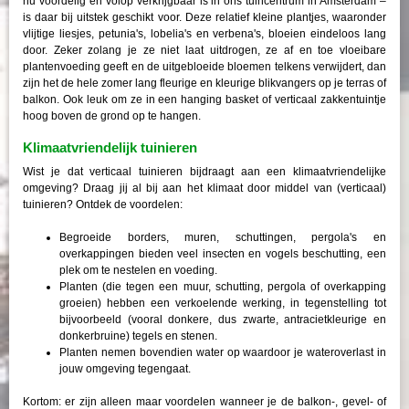
nu voordelig en volop verkrijgbaar is in ons tuincentrum in Amsterdam –
is daar bij uitstek geschikt voor. Deze relatief kleine plantjes, waaronder
vlijtige liesjes, petunia's, lobelia's en verbena's, bloeien eindeloos lang
door. Zeker zolang je ze niet laat uitdrogen, ze af en toe vloeibare
plantenvoeding geeft en de uitgebloeide bloemen telkens verwijdert, dan
zijn het de hele zomer lang fleurige en kleurige blikvangers op je terras of
balkon. Ook leuk om ze in een hanging basket of verticaal zakkentuintje
hoog boven de grond op te hangen.
Klimaatvriendelijk tuinieren
Wist je dat verticaal tuinieren bijdraagt aan een klimaatvriendelijke
omgeving? Draag jij al bij aan het klimaat door middel van (verticaal)
tuinieren? Ontdek de voordelen:
Begroeide borders, muren, schuttingen, pergola's en
overkappingen bieden veel insecten en vogels beschutting, een
plek om te nestelen en voeding.
Planten (die tegen een muur, schutting, pergola of overkapping
groeien) hebben een verkoelende werking, in tegenstelling tot
bijvoorbeeld (vooral donkere, dus zwarte, antracietkleurige en
donkerbruine) tegels en stenen.
Planten nemen bovendien water op waardoor je wateroverlast in
jouw omgeving tegengaat.
Kortom: er zijn alleen maar voordelen wanneer je de balkon-, gevel- of