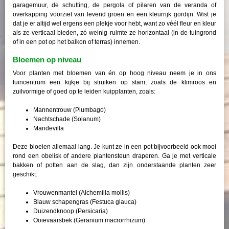
garagemuur, de schutting, de pergola of pilaren van de veranda of
overkapping voorziet van levend groen en een kleurrijk gordijn. Wist je
dat je er altijd wel ergens een plekje voor hebt, want zo véél fleur en kleur
als ze verticaal bieden, zó weinig ruimte ze horizontaal (in de tuingrond
of in een pot op het balkon of terras) innemen.
Bloemen op niveau
Voor planten met bloemen van én op hoog niveau neem je in ons
tuincentrum een kijkje bij struiken op stam, zoals de klimroos en
zuilvormige of goed op te leiden kuipplanten, zoals:
Mannentrouw (Plumbago)
Nachtschade (Solanum)
Mandevilla
Deze bloeien allemaal lang. Je kunt ze in een pot bijvoorbeeld ook mooi
rond een obelisk of andere plantensteun draperen. Ga je met verticale
bakken of potten aan de slag, dan zijn onderstaande planten zeer
geschikt:
Vrouwenmantel (Alchemilla mollis)
Blauw schapengras (Festuca glauca)
Duizendknoop (Persicaria)
Ooievaarsbek (Geranium macrorrhizum)