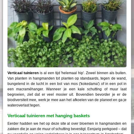
Verticaal tuinieren
is al een tijd 'helemaal hip'. Zowel binnen als buiten.
Van planten in hangmanden tot planten op standaards, tegen de wand,
bungelend in de lucht in een bol van mos ('kokedama') of in een pot in
een macraméhanger. Wanneer je een kale schutting of muur laat
begroeien, ziet dat er veel mooier uit. Bovendien bevorder je er de
biodiversiteit mee, werk je mee aan het afkoelen van de planeet en ga je
wateroverlast tegen.
Verticaal tuinieren met hanging baskets
Eerder hadden we het op deze site al over bloemen in hangmanden en
zakken die je aan de muur of schutting bevestigt. Eenjarig perkgoed – dat