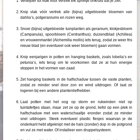
Verwijder tot vlak vóór vertrek elk sprietje onkruid dat je ziet.
Knip vlak vóór vertrek alle (bijna) uitgebloeide bloemen van
dahlia’s, potgeraniums en rozen weg.
Snoei (bijna) uitgebloeide tuinplanten als geranium, klokjesbloem
(Campanula), spoorbloem (Centranthus), duizendblad (Achillea)
en vrouwenmantel (Alchemilla mollis) iets terug, zodat ze weer fris
nieuw blad (en eventueel ook weer bloemen) gaan vormen.
Knip eenjarigen in potten en hanging baskets, zoals lobelia’s en
petunia’s, iets terug om te voorkomen dat ze al hun energie
stoppen in het vormen van zaad.
Zet hanging baskets in de halfschaduw tussen de vaste planten,
zodat ze minder snel door zon en wind uitdrogen. Of laat ze
logeren bij een andere plantenliefhebber.
Laat potten met het oog op storm en rukwinden niet op
tuintafeltjes staan, maar zet ze op de grond, liefst op een plek in
halfschaduw met een waterschaaltje eronder zodat ze minder
snel uitdrogen. Steek eventueel plastic flesjes waarvan je de
onderkant hebt afgeknipt met de hals (zonder) dop in de potgrond
en vul ze met water. Of installeer een druppelsysteem.