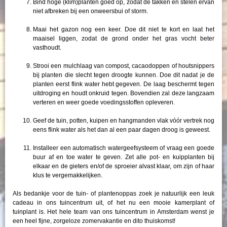
Bind hoge (klim)planten goed op, zodat de takken en stelen ervan
niet afbreken bij een onweersbui of storm.
Maai het gazon nog een keer. Doe dit niet te kort en laat het
maaisel liggen, zodat de grond onder het gras vocht beter
vasthoudt.
Strooi een mulchlaag van compost, cacaodoppen of houtsnippers
bij planten die slecht tegen droogte kunnen. Doe dit nadat je de
planten eerst flink water hebt gegeven. De laag beschermt tegen
uitdroging en houdt onkruid tegen. Bovendien zal deze langzaam
verteren en weer goede voedingsstoffen opleveren.
Geef de tuin, potten, kuipen en hangmanden vlak vóór vertrek nog
eens flink water als het dan al een paar dagen droog is geweest.
Installeer een automatisch watergeefsysteem of vraag een goede
buur af en toe water te geven. Zet alle pot- en kuipplanten bij
elkaar en de gieters en/of de sproeier alvast klaar, om zijn of haar
klus te vergemakkelijken.
Als bedankje voor de tuin- of plantenoppas zoek je natuurlijk een leuk
cadeau in ons tuincentrum uit, of het nu een mooie kamerplant of
tuinplant is. Het hele team van ons tuincentrum in Amsterdam wenst je
een heel fijne, zorgeloze zomervakantie en dito thuiskomst!