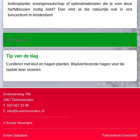
bollenplanter, snoeigereedschap of opbindmaterialen die je voor deze
herfstklussen nodig hebt? Dan vind je die natuurlijk ook in ons
tuincentrum in Amsterdam!
Nieuws
Tip van de dag
Coniferen met kluit en hagen planten. Bladverliezende hagen voor de
laatste keer snoeien.
Osdorperweg 756
1067 TA Amsterdam
T. 020-667 33 88
E.
info@kooterhoveniers.nl
©
Kooter hoveniers
Green Solutions
Tuincentrum Overzicht