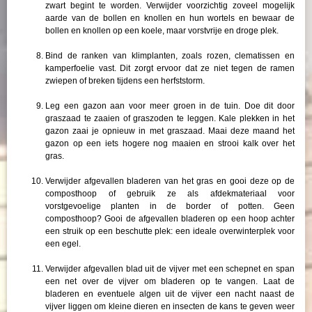
zwart begint te worden. Verwijder voorzichtig zoveel mogelijk
aarde van de bollen en knollen en hun wortels en bewaar de
bollen en knollen op een koele, maar vorstvrije en droge plek.
Bind de ranken van klimplanten, zoals rozen, clematissen en
kamperfoelie vast. Dit zorgt ervoor dat ze niet tegen de ramen
zwiepen of breken tijdens een herfststorm.
Leg een gazon aan voor meer groen in de tuin. Doe dit door
graszaad te zaaien of graszoden te leggen. Kale plekken in het
gazon zaai je opnieuw in met graszaad. Maai deze maand het
gazon op een iets hogere nog maaien en strooi kalk over het
gras.
Verwijder afgevallen bladeren van het gras en gooi deze op de
composthoop of gebruik ze als afdekmateriaal voor
vorstgevoelige planten in de border of potten. Geen
composthoop? Gooi de afgevallen bladeren op een hoop achter
een struik op een beschutte plek: een ideale overwinterplek voor
een egel.
Verwijder afgevallen blad uit de vijver met een schepnet en span
een net over de vijver om bladeren op te vangen. Laat de
bladeren en eventuele algen uit de vijver een nacht naast de
vijver liggen om kleine dieren en insecten de kans te geven weer