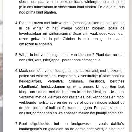
slechts een paar van de sterke en fraaie wintergroene planten die
je in ons tuincentrum in Amsterdam kunt vinden. En die je nu dus
nog prima kunt planten.
Plant nu rozen met kale wortels, (bessen)struiken en struiken die
in de winter of het vroege voorjaar bloeien, zoals de
toverhazelaar en winterjasmijn. Deze zijn vaak goedkoper dan
rozen gekweekt in pot. Oktober is ook een goede maand
om rozen te snoeien.
Wil je in het voorjaar genieten van bloesem? Plant dan nu dan
een (sier)kers, (sier)appel, perenboom of magnolia.
Maak een sfeervolle, fleurige tuin- of balkontafel, met bakken en
potten vol winterviolen, chrysanten, zilverstruikje (Calocephalus),
heideplantjes, Pernettya, Skimmia, kerstroos, bergthee
(Gaultheria), herfstcyclamen en wintergroene klimop. Een leuk
klusje om samen met de kinderen in de herfstvakantie te doen.
Verzamel met de kleintjes ook kastanjes, beukennootjes en mooi
verkleurde herfstbladeren die ze los of op een mooie schaal op
de tuin-, terras- of balkontafel kunnen leggen. Een paar sierkolen
en (sier)pompoenen en -kalebassen maken het plaatje compleet.
Rooi uitgebloeide bol- en knolgewassen, zoals dahlia’s,
knolbegonia’s en gladiolen na de eerste nachtvorst, als het blad