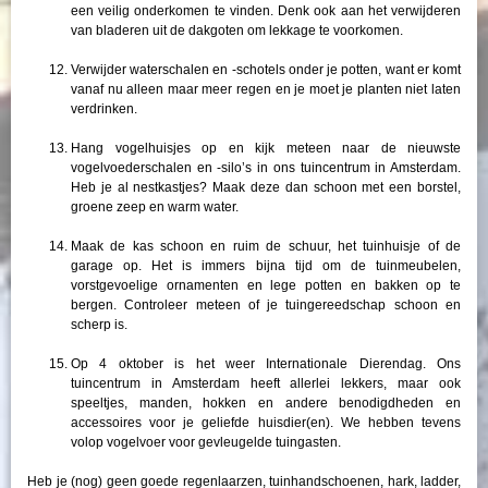
een veilig onderkomen te vinden. Denk ook aan het verwijderen
van bladeren uit de dakgoten om lekkage te voorkomen.
Verwijder waterschalen en -schotels onder je potten, want er komt
vanaf nu alleen maar meer regen en je moet je planten niet laten
verdrinken.
Hang vogelhuisjes op en kijk meteen naar de nieuwste
vogelvoederschalen en -silo’s in ons tuincentrum in Amsterdam.
Heb je al nestkastjes? Maak deze dan schoon met een borstel,
groene zeep en warm water.
Maak de kas schoon en ruim de schuur, het tuinhuisje of de
garage op. Het is immers bijna tijd om de tuinmeubelen,
vorstgevoelige ornamenten en lege potten en bakken op te
bergen. Controleer meteen of je tuingereedschap schoon en
scherp is.
Op 4 oktober is het weer Internationale Dierendag. Ons
tuincentrum in Amsterdam heeft allerlei lekkers, maar ook
speeltjes, manden, hokken en andere benodigdheden en
accessoires voor je geliefde huisdier(en). We hebben tevens
volop vogelvoer voor gevleugelde tuingasten.
Heb je (nog) geen goede regenlaarzen, tuinhandschoenen, hark, ladder,