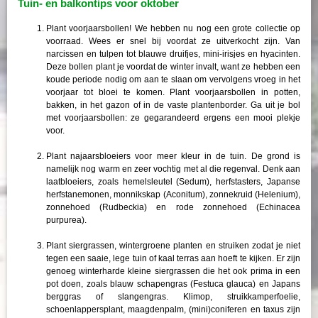
Tuin- en balkontips voor oktober
Plant voorjaarsbollen! We hebben nu nog een grote collectie op
voorraad. Wees er snel bij voordat ze uitverkocht zijn. Van
narcissen en tulpen tot blauwe druifjes, mini-irisjes en hyacinten.
Deze bollen plant je voordat de winter invalt, want ze hebben een
koude periode nodig om aan te slaan om vervolgens vroeg in het
voorjaar tot bloei te komen. Plant voorjaarsbollen in potten,
bakken, in het gazon of in de vaste plantenborder. Ga uit je bol
met voorjaarsbollen: ze gegarandeerd ergens een mooi plekje
voor.
Plant najaarsbloeiers voor meer kleur in de tuin. De grond is
namelijk nog warm en zeer vochtig met al die regenval. Denk aan
laatbloeiers, zoals hemelsleutel (Sedum), herfstasters, Japanse
herfstanemonen, monnikskap (Aconitum), zonnekruid (Helenium),
zonnehoed (Rudbeckia) en rode zonnehoed (Echinacea
purpurea).
Plant siergrassen, wintergroene planten en struiken zodat je niet
tegen een saaie, lege tuin of kaal terras aan hoeft te kijken. Er zijn
genoeg winterharde kleine siergrassen die het ook prima in een
pot doen, zoals blauw schapengras (Festuca glauca) en Japans
berggras of slangengras. Klimop, struikkamperfoelie,
schoenlappersplant, maagdenpalm, (mini)coniferen en taxus zijn