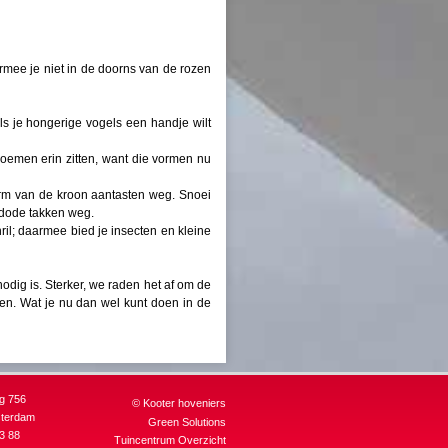
mee je niet in de doorns van de rozen
als je hongerige vogels een handje wilt
oemen erin zitten, want die vormen nu
orm van de kroon aantasten weg. Snoei
n dode takken weg.
il; daarmee bied je insecten en kleine
odig is. Sterker, we raden het af om de
ppen. Wat je nu dan wel kunt doen in de
g 756
©
Kooter hoveniers
sterdam
Green Solutions
3 88
Tuincentrum Overzicht