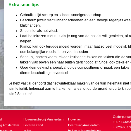
Extra snoeitips
Gebruik altijd scherp en schoon snoeigereedschap.
Bescherm jezelf met tuinhandschoenen en een stevige regenjas waar
blijft hangen.
Snoei niet als het vriest.
Laat bottelrozen met rust als je nog van de bottels wilt genieten, of 
helpen.
Klimop kan ook teruggesnoeid worden, maar laat zo veel mogelijk bl
een belangrijke voedselbron voor insecten.
Snoei bij bomen vooral elkaar kruisende takken en takken die de v
takken vlak boven een naar buiten gericht oog af. Snoei ook zieke e
Gooi klein geknipt snoeiafval op de composthoop of maak een takkenr
dieren beschutting en voedsel.
Je hebt vast al gehoord dat het winterklaar maken van de tuin helemaal niet n
tuin letterlijk helemaal aan te harken en alles tot op de grond terug te kni
tuin? Snoeien!
Osdorperwe
ud
Hoveniersbedrijf Amsterdam
Hovenier
1067 TA Am
ng Amsterdam
Leveren zand
Bestrating Amsterdam
T. 020-667 3
plaatsen
In-lite
In-Lite buitenverlichting