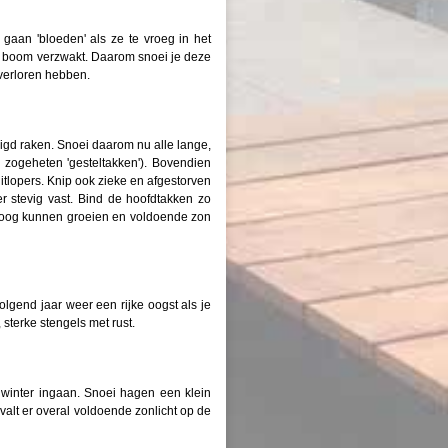
gaan 'bloeden' als ze te vroeg in het
e boom verzwakt. Daarom snoei je deze
verloren hebben.
gd raken. Snoei daarom nu alle lange,
 zogeheten 'gesteltakken'). Bovendien
uitlopers. Knip ook zieke en afgestorven
r stevig vast. Bind de hoofdtakken zo
mhoog kunnen groeien en voldoende zon
olgend jaar weer een rijke oogst als je
 sterke stengels met rust.
 winter ingaan. Snoei hagen een klein
valt er overal voldoende zonlicht op de