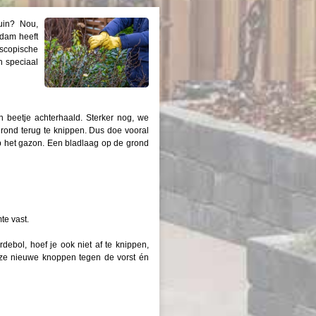
uin? Nou,
rdam heeft
scopische
n speciaal
n beetje achterhaald. Sterker nog, we
 grond terug te knippen. Dus doe vooral
 op het gazon. Een bladlaag op de grond
te vast.
debol, hoef je ook niet af te knippen,
 ze nieuwe knoppen tegen de vorst én