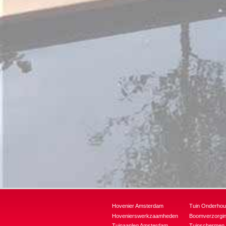
Hovenier Amsterdam
Tuin Onderho
Hovenierswerkzaamheden
Boomverzorgi
Tuinaanleg Amsterdam
Tuinschermen 