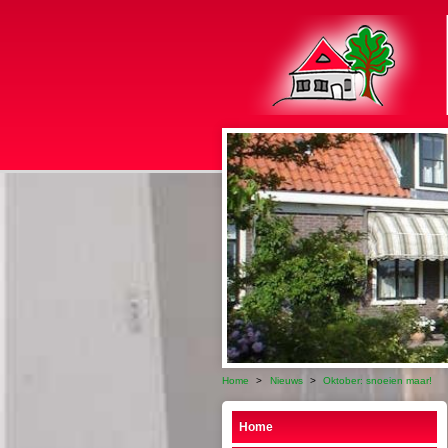
Home
>
Nieuws
>
Oktober: snoeien maar!
Home