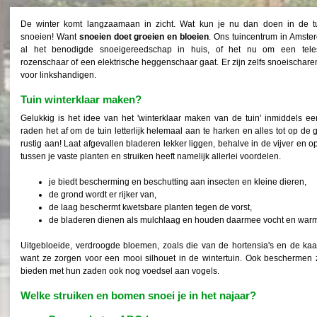
De winter komt langzaamaan in zicht. Wat kun je nu dan doen in de t
snoeien! Want
snoeien doet groeien en bloeien
. Ons tuincentrum in Amste
al het benodigde snoeigereedschap in huis, of het nu om een tele
rozenschaar of een elektrische heggenschaar gaat. Er zijn zelfs snoeischare
voor linkshandigen.
Tuin winterklaar maken?
Gelukkig is het idee van het 'winterklaar maken van de tuin' inmiddels ee
raden het af om de tuin letterlijk helemaal aan te harken en alles tot op de
rustig aan! Laat afgevallen bladeren lekker liggen, behalve in de vijver en
tussen je vaste planten en struiken heeft namelijk allerlei voordelen.
je biedt bescherming en beschutting aan insecten en kleine dieren,
de grond wordt er rijker van,
de laag beschermt kwetsbare planten tegen de vorst,
de bladeren dienen als mulchlaag en houden daarmee vocht en warm
Uitgebloeide, verdroogde bloemen, zoals die van de hortensia's en de kaar
want ze zorgen voor een mooi silhouet in de wintertuin. Ook beschermen
bieden met hun zaden ook nog voedsel aan vogels.
Welke struiken en bomen snoei je in het najaar?