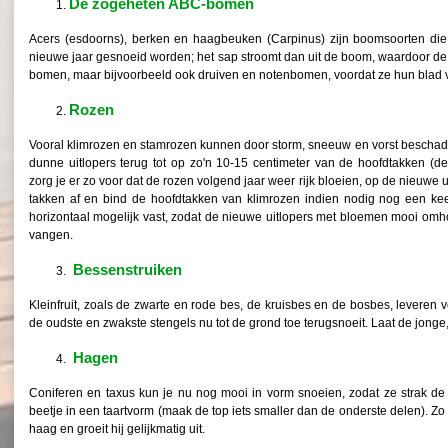
De zogeheten ABC-bomen
Acers (esdoorns), berken en haagbeuken (Carpinus) zijn boomsoorten die 
nieuwe jaar gesnoeid worden; het sap stroomt dan uit de boom, waardoor d
bomen, maar bijvoorbeeld ook druiven en notenbomen, voordat ze hun blad 
Rozen
Vooral klimrozen en stamrozen kunnen door storm, sneeuw en vorst beschadi
dunne uitlopers terug tot op zo'n 10-15 centimeter van de hoofdtakken (de
zorg je er zo voor dat de rozen volgend jaar weer rijk bloeien, op de nieuwe 
takken af en bind de hoofdtakken van klimrozen indien nodig nog een kee
horizontaal mogelijk vast, zodat de nieuwe uitlopers met bloemen mooi o
vangen.
Bessenstruiken
Kleinfruit, zoals de zwarte en rode bes, de kruisbes en de bosbes, leveren v
de oudste en zwakste stengels nu tot de grond toe terugsnoeit. Laat de jonge,
Hagen
Coniferen en taxus kun je nu nog mooi in vorm snoeien, zodat ze strak de
beetje in een taartvorm (maak de top iets smaller dan de onderste delen). Zo 
haag en groeit hij gelijkmatig uit.