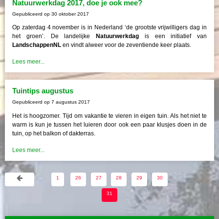
Natuurwerkdag 2017, doe je ook mee?
Gepubliceerd op
30 oktober 2017
Op zaterdag 4 november is in Nederland ‘de grootste vrijwilligers dag in
het groen’. De landelijke
Natuurwerkdag
is een initiatief van
LandschappenNL
en vindt alweer voor de zeventiende keer plaats.
Lees meer...
Tuintips augustus
Gepubliceerd op
7 augustus 2017
Het is hoogzomer. Tijd om vakantie te vieren in eigen tuin. Als het niet te
warm is kun je tussen het luieren door ook een paar klusjes doen in de
tuin, op het balkon of dakterras.
Lees meer...
1
26
27
28
29
30
31