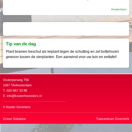
Amsterdam
Tip van de dag
Plant bramen beschut als leiplant tegen de schutting en zet bottelrozen
gewoon tussen de sierplanten. Een aanwinst voor uw tuin en eettafel!
Osdorperweg 756
1067 TA Amsterdam
T. 020-667 33 88
E.
info@kooterhoveniers.nl
©
Kooter hoveniers
Green Solutions
Tuincentrum Overzicht