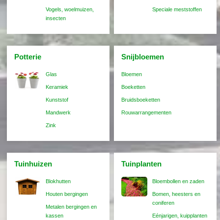
Vogels, woelmuizen,
Speciale meststoffen
insecten
Potterie
Snijbloemen
Glas
Bloemen
Keramiek
Boeketten
Kunststof
Bruidsboeketten
Mandwerk
Rouwarrangementen
Zink
Tuinhuizen
Tuinplanten
Blokhutten
Bloembollen en zaden
Houten bergingen
Bomen, heesters en
coniferen
Metalen bergingen en
kassen
Eénjarigen, kuipplanten