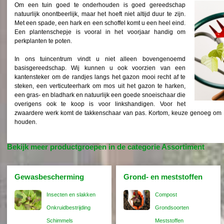
Om een tuin goed te onderhouden is goed gereedschap
natuurlijk onontbeerlijk, maar het hoeft niet altijd duur te zijn.
Met een spade, een hark en een schoffel komt u een heel eind.
Een plantenschepje is vooral in het voorjaar handig om
perkplanten te poten.
In ons tuincentrum vindt u niet alleen bovengenoemd
basisgereedschap. Wij kunnen u ook voorzien van een
kantensteker om de randjes langs het gazon mooi recht af te
steken, een verticuteerhark om mos uit het gazon te harken,
een gras- en bladhark en natuurlijk een goede snoeischaar die
overigens ook te koop is voor linkshandigen. Voor het
zwaardere werk komt de takkenschaar van pas. Kortom, keuze genoeg om de
houden.
Bekijk meer productgroepen in de categorie Assortiment
Gewasbescherming
Grond- en meststoffen
Insecten en slakken
Compost
Onkruidbestrijding
Grondsoorten
Schimmels
Meststoffen