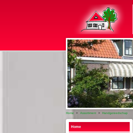
Home
>
Assortiment
>
Handgereedschap
Home